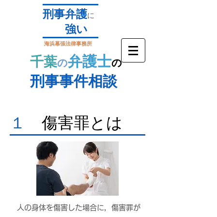
刑事弁護
に
強い
海浜幕張法律事務所
弁護士
​千葉
の
の
刑事事件相談
１
​傷害罪とは
人の身体を傷害した場合に，傷害罪が