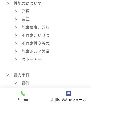
＞ ​性犯罪について
＞ 盗撮
＞ 痴漢
＞ 児童買春，淫行
＞ 不同意わいせつ
＞ 不同意性交等罪
＞ 児童ポルノ製造
​
＞ ストーカー
＞ ​暴力事件
＞ 暴行
＞ 傷害
Phone
お問い合わせフォーム
＞ ​交通犯罪について
＞ 交通事故
＞ 飲酒運転