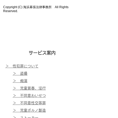
Copyright (C) 海浜幕張法律事務所 All Rights
Reserved.
​コンテンツメニュー
​サービス案内
＞ ​性犯罪について
＞ 盗撮
＞ 痴漢
＞ 児童買春，淫行
＞ 不同意わいせつ
＞ 不同意性交等罪
＞ 児童ポルノ製造
​
＞ ストーカー