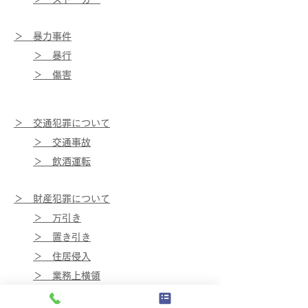
＞ ​暴力事件
＞ 暴行
＞ 傷害
＞ ​交通犯罪について
＞ 交通事故
＞ 飲酒運転
＞ ​財産犯罪について
＞ 万引き
＞ 置き引き
＞ 住居侵入
＞ 業務上横領
＞ 恐喝