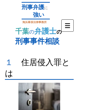
刑事弁護
に
強い
海浜幕張法律事務所
弁護士
​千葉
の
の
刑事事件相談
１
​住居侵入罪と
は