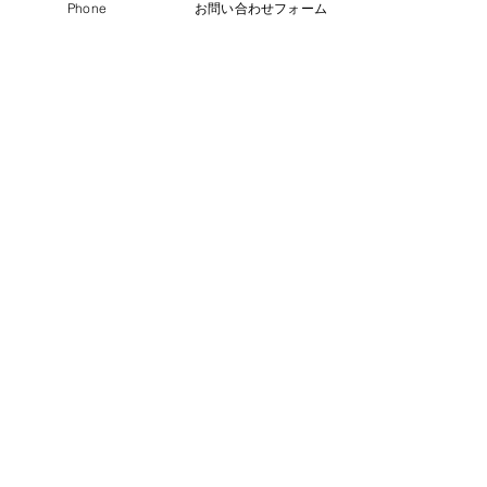
Phone
お問い合わせフォーム
＞ 強盗
​
＞ 詐欺
​
＞ 器物損壊
＞ ​取り調べ対応
＞ 警察段階
＞ 検察段階
＞ ​自首について
＞ 身柄事件について
＞ 在宅事件の流れ
海浜幕張法律事務所
弁護士
刑事事件相談
​千葉
の
の
事務所名：海浜幕張法律事務所